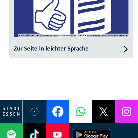
© Europäisches Logo­ für einfaches ­Lesen: Inclusion Europe. Weitere Informationen­ unter www.leicht-lesbar.eu
Zur Seite in leichter Sprache