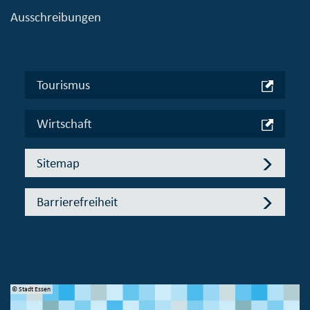
Ausschreibungen
Tourismus
Wirtschaft
Sitemap
Barrierefreiheit
© Stadt Essen
© 