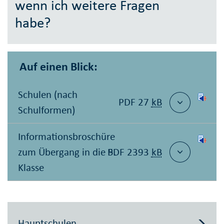
wenn ich weitere Fragen
habe?
Auf einen Blick:
Schulen (nach
PDF 27
kB
Schulformen)
Informationsbroschüre
zum Übergang in die 5.
PDF 2393
kB
Klasse
Hauptschulen