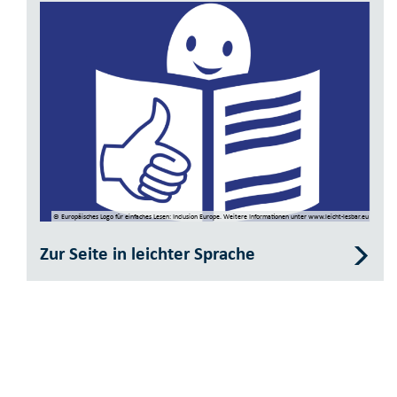
© Europäisches Logo­ für einfaches ­Lesen: Inclusion Europe. Weitere Informationen­ unter www.leicht-lesbar.eu
Zur Seite in leichter Sprache