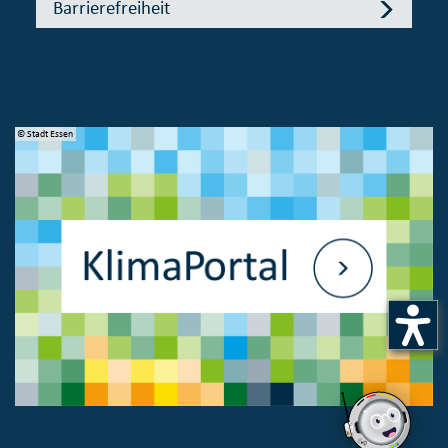
Barrierefreiheit
© Stadt Essen
© 