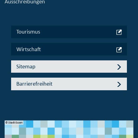
Ausschreibungen
Tourismus
Wirtschaft
Sitemap
Barrierefreiheit
© Stadt Essen
© 