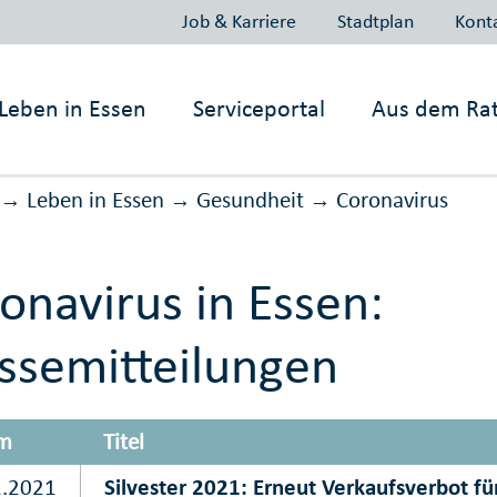
Job & Karriere
Stadtplan
Kont
Leben in
Essen
Serviceportal
Aus dem Ra
Leben in Essen
Gesundheit
Corona­virus
→
→
→
onavirus in Essen:
ssemitteilungen
m
Titel
2.2021
Silvester 2021: Erneut Verkaufsverbot f