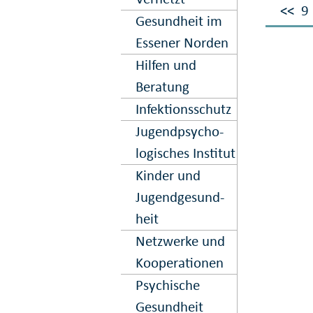
<<
9
Gesundheit im
Essener Norden
Hilfen und
Beratung
Infektions­schutz
Jugend­psycho­
logisches Institut
Kinder und
Jugend­gesund­
heit
Netz­werke und
Kooper­ation­en
Psy­chische
Gesund­heit