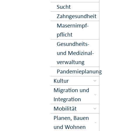
Sucht
Zahn­gesund­heit
Masern­impf­
pflicht
Gesund­heits-
und Medi­zinal­
ver­waltung
Pandemieplanung
Kultur
Migration und
Inte­gration
Mobilität
Planen, Bauen
und Wohnen