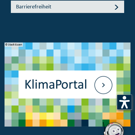
Barrierefreiheit
© Stadt Essen
© 