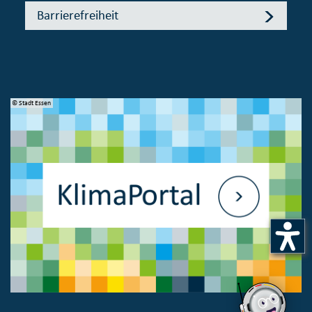
Barrierefreiheit
© Stadt Essen
© 