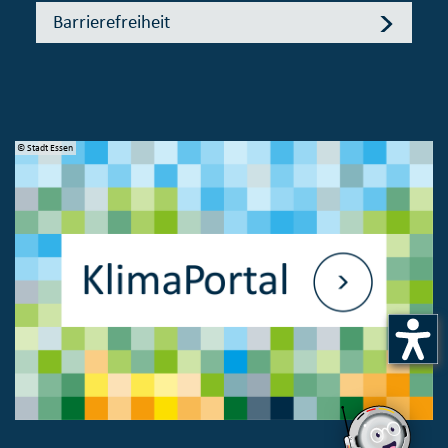
Barrierefreiheit
© Stadt Essen
© 