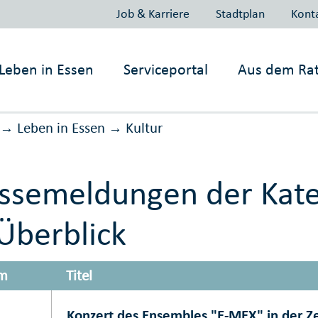
Job & Karriere
Stadtplan
Kont
Leben in
Essen
Serviceportal
Aus dem Ra
Leben in Essen
Kultur
→
→
ssemeldungen der Kate
Überblick
m
Titel
Konzert des Ensembles "E-MEX" in der Ze