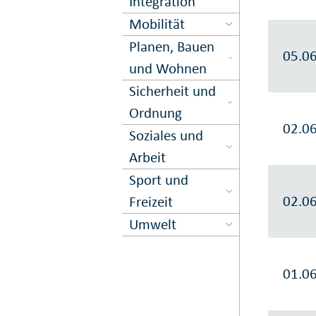
Inte­gration
Mobilität
Planen, Bauen
05.0
und Wohnen
Sicher­heit und
Ord­nung
02.0
Soziales und
Arbeit
Sport und
02.0
Freizeit
Umwelt
01.0