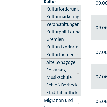
Kultur
09.0
Kultur­förderung
Kultur­marketing
Veranstal­tungen
09.0
Kultur­politik und
Gremien
Kultur­standorte
07.0
Kultur­themen
Alte Synagoge
Folkwang
07.0
Musikschule
Schloß Borbeck
Stadtbibliothek
Migration und
05.0