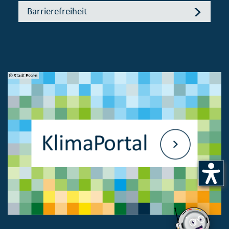
Barrierefreiheit
© Stadt Essen
© 