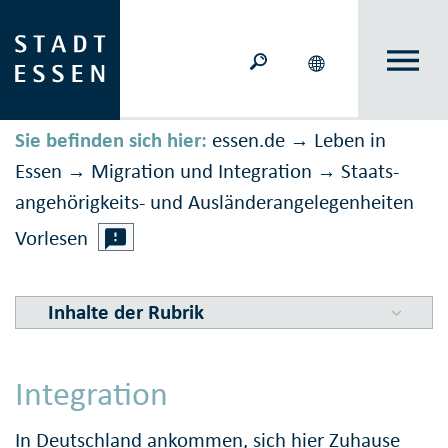
Sie befinden sich hier:
essen.de
Leben in
→
Essen
Migration und Inte­gration
Staats­
→
→
ange­hörigkeits- und Aus­länder­an­ge­le­gen­hei­ten
Vorlesen
Inhalte der Rubrik
Integration
In Deutschland ankommen, sich hier Zuhause