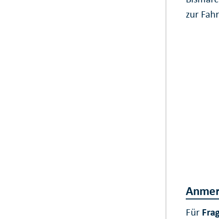
zur Fah
Anmer
Für
Fra