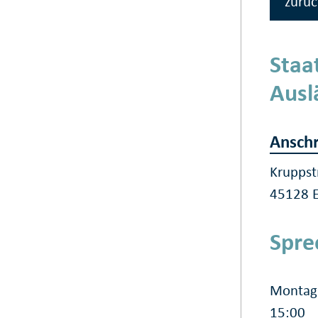
zurüc
Staa
Ausl
Anschr
Kruppst
45128 
Spre
Montag 
15:00