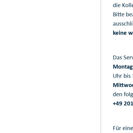
die Kol
Bitte be
ausschl
keine w
Das Serv
Montag,
Uhr bis
Mittwoc
den folg
+49 20
Für ein