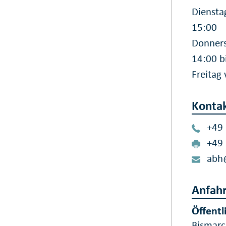
Diensta
15:00
Donners
14:00 b
Freitag
Konta
+49
+49
abh
Anfahr
Öffentl
Bismarc