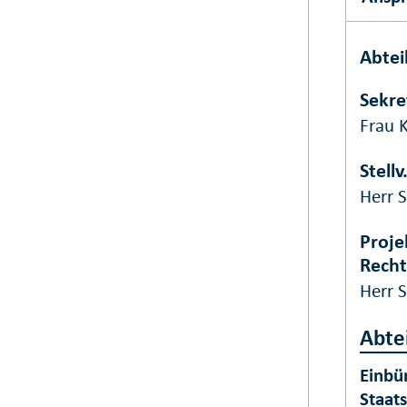
Abtei
Sekre
Frau K
Stell
Herr 
Proje
Recht
Herr 
Abte
Einbü
Staat