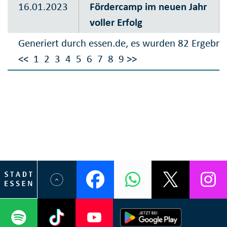
16.01.2023
Fördercamp im neuen Jahr
voller Erfolg
Generiert durch essen.de, es wurden 82 Ergebni
<<
1
2
3
4
5
6
7
8
9
>>