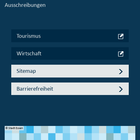
Ausschreibungen
Tourismus
Wirtschaft
Sitemap
Barrierefreiheit
© Stadt Essen
© 