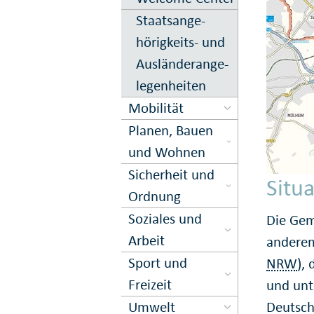
Staats­ange­
hörigkeits- und
Aus­länder­an­ge­
le­gen­hei­ten
Mobilität
Planen, Bauen
und Wohnen
Sicher­heit und
Situa
Ord­nung
Soziales und
Die Gem
Arbeit
andere
Sport und
NRW
),
Freizeit
und unt
Umwelt
Deutsch