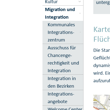
Kultur
unterg
Migration und
Inte­gration
Kom­munales
Kart
Inte­grations­
Flüc
zentrum
Ausschuss für
Die Stan
Chancen­ge­
Geflüch
rechtig­keit und
dynamis
In­te­gration
wird. Ei
Integration in
aufzuru
den Bezirken
Integrations­
angebote
Welcome Center