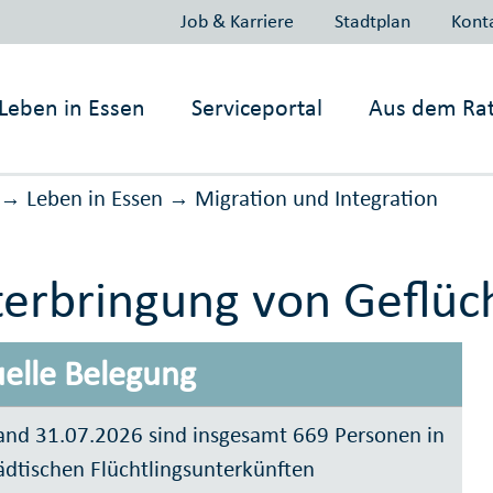
Job & Karriere
Stadtplan
Kont
Leben in
Essen
Serviceportal
Aus dem Ra
Leben in Essen
Migration und Inte­gration
→
→
erbringung von Geflüc
elle Belegung
and 31.07.2026 sind insgesamt 669 Personen in
ädtischen Flüchtlingsunterkünften