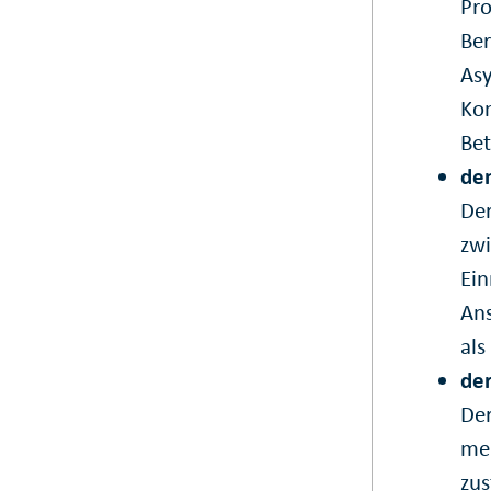
Pro
Ber
Asy
Kon
Bet
dem
Der
zwi
Ein
Ans
als
der
Der
meh
zus