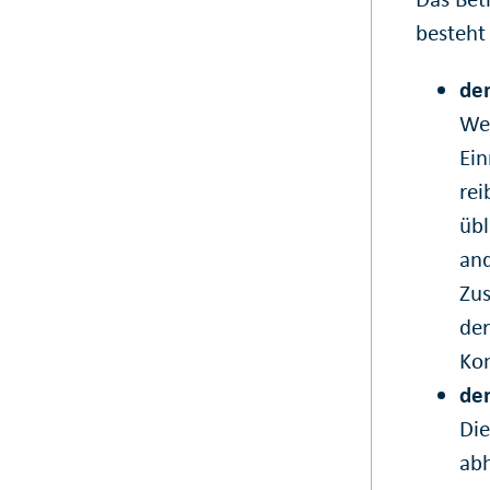
besteht
de
Wer
Ein
rei
übl
and
Zus
der
Kon
dem
Die
abh