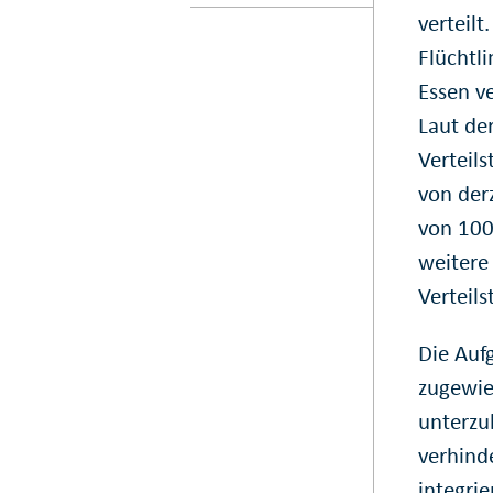
verteil
Flüchtl
Essen ve
Laut de
Verteils
von der
von 100 
weitere
Verteilst
Die Aufg
zugewie
unterzu
verhind
integrie