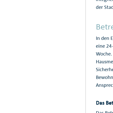
der Stad
Betr
In den E
eine 24
Woche. 
Hausmei
Sicherh
Bewohne
Ansprec
Das Be
Das Bet