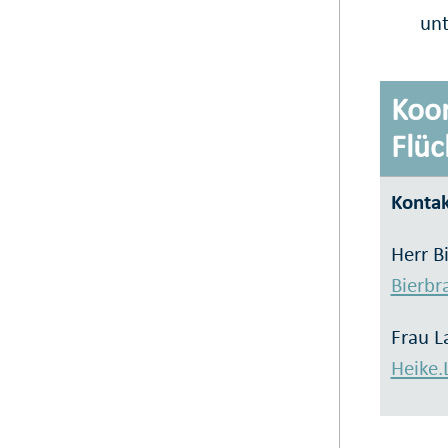
unt
Koor
Flüc
Kontak
Herr B
Bierbr
Frau L
Heike.