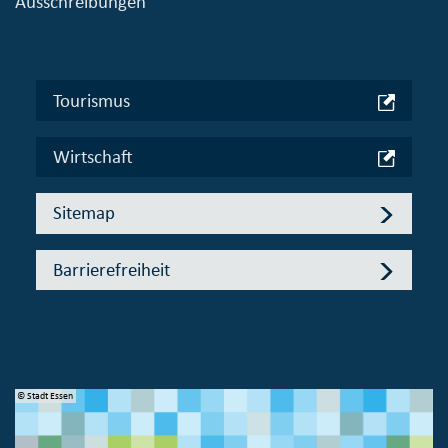
Ausschreibungen
Tourismus
Wirtschaft
Sitemap
Barrierefreiheit
© Stadt Essen
© 