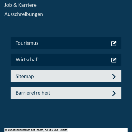
Job & Karriere
Ausschreibungen
Tourismus
Wirtschaft
Sitemap
Barrierefreiheit
© Bundesministerium des Innern, für Bau und Heimat
© 