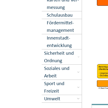
messung
Schulausbau
Förder­mittel­
management
Innen­stadt­
entwick­lung
Sicher­heit und
Ord­nung
Soziales und
Arbeit
Sport und
Freizeit
Umwelt