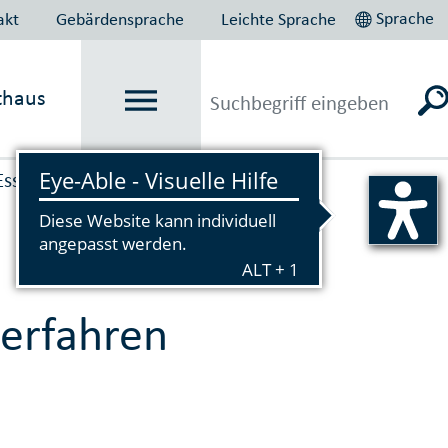
Sprache
akt
Gebärdensprache
Leichte Sprache
thaus
Essen plant und baut
→
erfahren