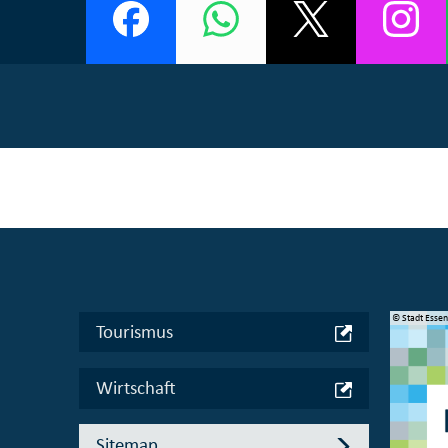
© Manifesta 16 Ruhr gGmbH
© Stadt Esse
Tourismus
Wirtschaft
Sitemap