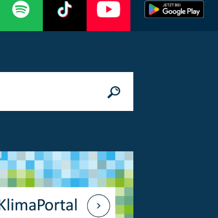
n
© Bundesministerium des Innern, für Bau 