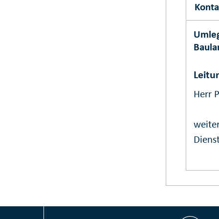
Konta
Umleg
Baula
Leitu
Herr P
weiter
Dienst