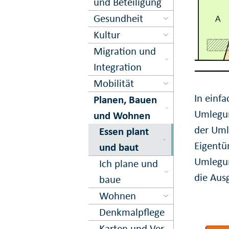
und Beteiligung
Gesundheit
Kultur
Migration und
Inte­gration
Mobilität
In einfa
Planen, Bauen
Umlegun
und Wohnen
der Uml
Essen plant
Eigentü
und baut
Umlegun
Ich plane und
die Aus
baue
Wohnen
Denkmal­pflege
Karten und Ver­