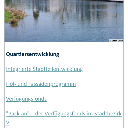
© Stadt Essen
Quartiersent­wicklung
Integrierte Stadtteil­entwicklung
Hof- und Fassa­den­programm
Verfügungs­fonds
"Pack an" – der Ver­fü­gungs­fonds im Stadt­bezirk
V