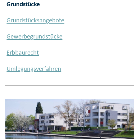
Grundstücke
Grundstücks­angebote
Gewerbe­grund­stücke
Erb­bau­recht
Umlegungs­verfahren