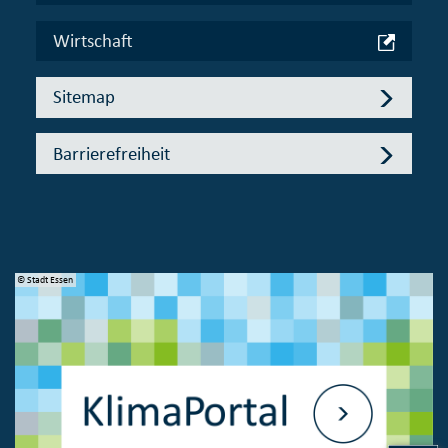
Wirtschaft
Sitemap
Barrierefreiheit
© Stadt Essen
© 