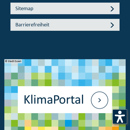
Sitemap
Barrierefreiheit
© Stadt Essen
© 