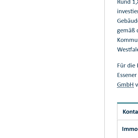
Rund 1,
investie
Gebäude
gemäß d
Kommuna
Westfal
Für die
Essener
GmbH
v
Konta
Immob