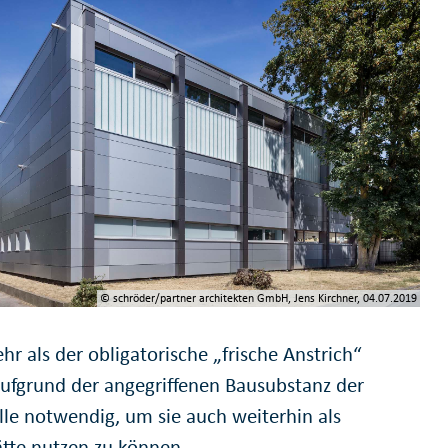
© schröder/partner architekten GmbH, Jens Kirchner, 04.07.2019
r als der obligatorische „frische Anstrich“
ufgrund der angegriffenen Bausubstanz der
lle notwendig, um sie auch weiterhin als
ätte nutzen zu können.