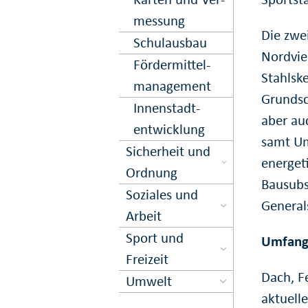
messung
Die zwe
Schulausbau
Nordvie
Förder­mittel­
Stahlsk
management
Grundsc
Innen­stadt­
aber au
entwick­lung
samt Um
Sicher­heit und
energet
Ord­nung
Bausubs
Soziales und
General
Arbeit
Sport und
Umfang 
Freizeit
Dach, F
Umwelt
aktuell