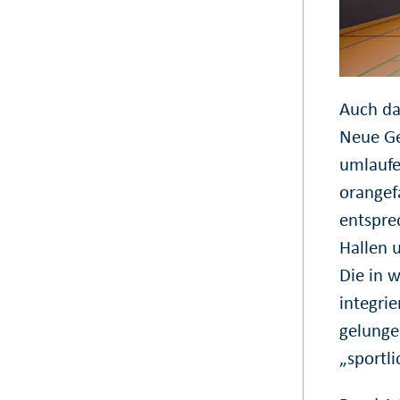
Auch das
Neue Ge
umlaufe
orangef
entspre
Hallen 
Die in 
integri
gelunge
„sportli