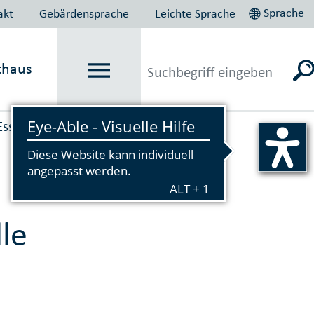
Sprache
akt
Gebärdensprache
Leichte Sprache
thaus
Essen plant und baut
→
le