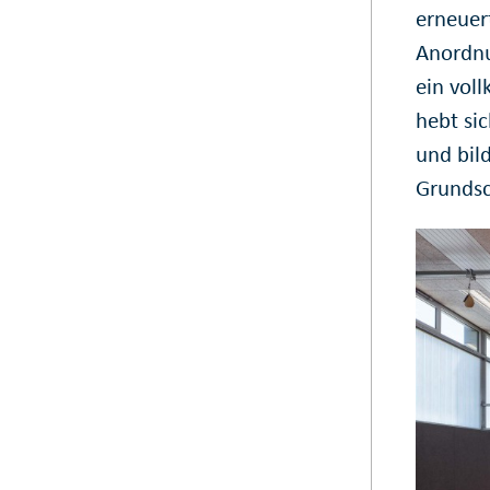
erneuer
Anordnu
ein vol
hebt si
und bild
Grundsc