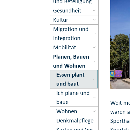
und Beteiligung
Gesundheit
Kultur
Migration und
Inte­gration
Mobilität
Planen, Bauen
und Wohnen
Essen plant
und baut
Ich plane und
baue
Weit meh
Wohnen
waren a
Denkmal­pflege
Sportha
Sportst
Karten und Ver­