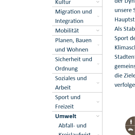
der Dyn
Kultur
unsere S
Migration und
Hauptst
Inte­gration
Als Sta
Mobilität
Sport d
Planen, Bauen
Klimasc
und Wohnen
Stadten
Sicher­heit und
gemeins
Ord­nung
die Zie
Soziales und
verfolge
Arbeit
Sport und
Freizeit
Umwelt
Abfall- und
Kreis­lauf­wirt­