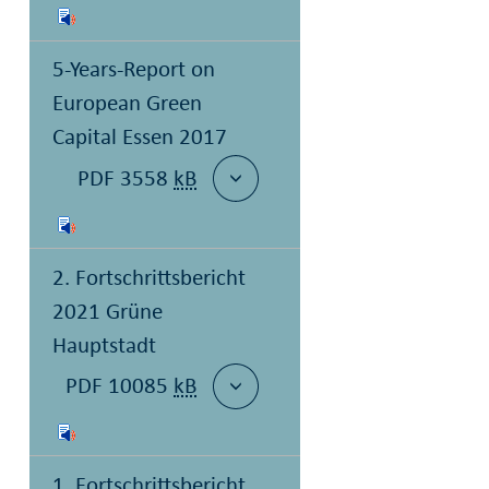
5-Years-Report on
European Green
Capital Essen 2017
PDF 3558
kB
2. Fortschrittsbericht
2021 Grüne
Hauptstadt
PDF 10085
kB
1. Fortschrittsbericht