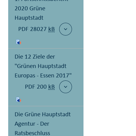
2020 Grüne
Hauptstadt
PDF 28027
kB
Die 12 Ziele der
"Grünen Hauptstadt
Europas - Essen 2017"
PDF 200
kB
Die Grüne Hauptstadt
Agentur - Der
Ratsbeschluss