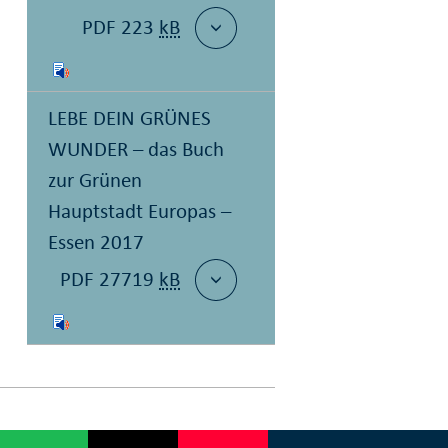
PDF 223
kB
LEBE DEIN GRÜNES
WUNDER – das Buch
zur Grünen
Hauptstadt Europas –
Essen 2017
PDF 27719
kB