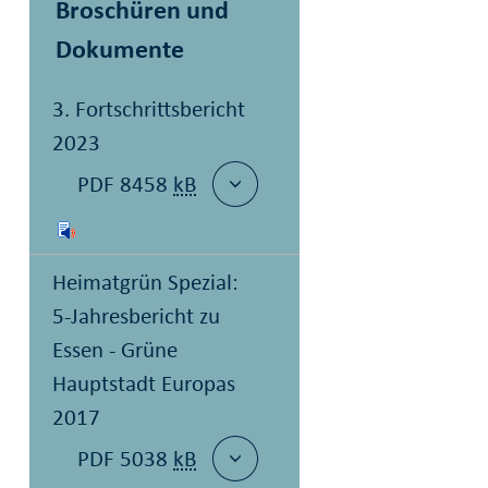
Broschüren und
Dokumente
3. Fortschrittsbericht
2023
PDF 8458
kB
Heimatgrün Spezial:
5-Jahresbericht zu
Essen - Grüne
Hauptstadt Europas
2017
PDF 5038
kB