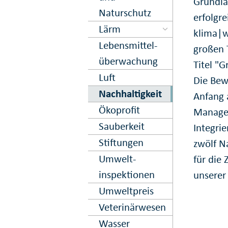
Grundla
Naturschutz
erfolgr
Lärm
klima|w
Lebens­mittel­
großen 
über­wachung
Titel "
Luft
Die Bew
Nachhaltig­keit
Anfang 
Ökoprofit
Managem
Sauberkeit
Integri
Stiftungen
zwölf N
Umwelt­
für die
inspektionen
unserer
Umweltpreis
Veterinär­wesen
Wasser