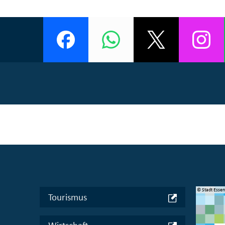
© Manifesta 16 Ruhr gGmbH
© Stadt Esse
Tourismus