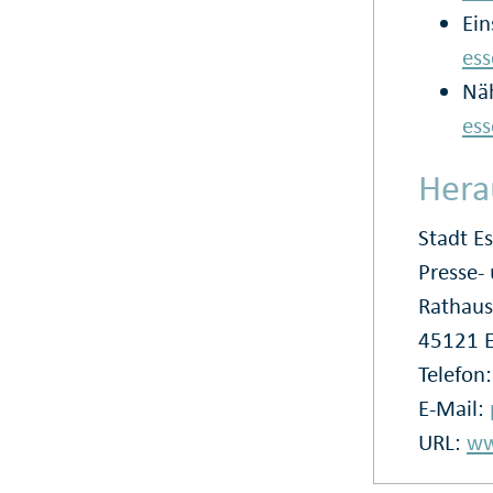
Ein
ess
Nä
es
Hera
Stadt E
Presse
Rathaus
45121 
Telefon
E-Mail:
URL:
ww