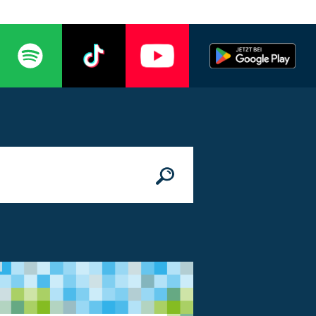
n
© Bundesministerium des Innern, für Bau 