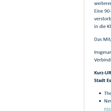
weitere
Eine 90
verstor
in die K
Das Mit
Insgesa
Verbind
Kurz-UR
Stadt E
Th
New
ess