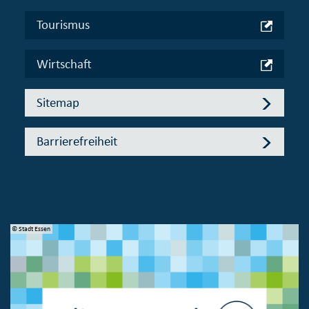
Tourismus
Wirtschaft
Sitemap
Barrierefreiheit
© Stadt Essen
© 