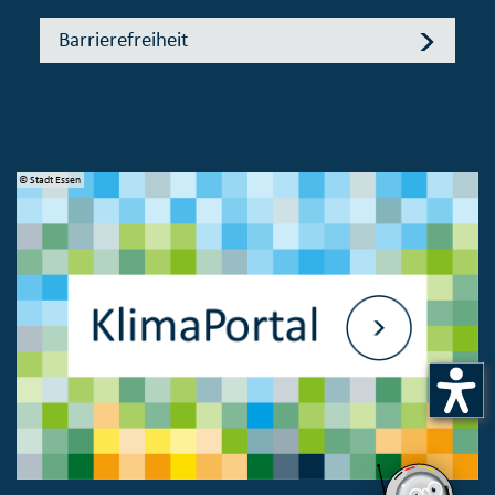
Barrierefreiheit
© Stadt Essen
© 