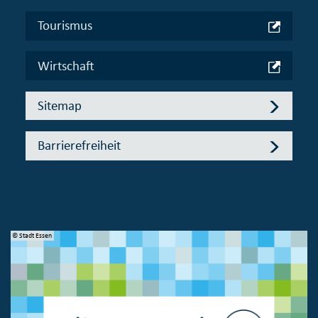
Tourismus
Wirtschaft
Sitemap
Barrierefreiheit
© Stadt Essen
© 