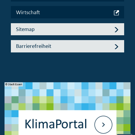
Wirtschaft
Sitemap
Barrierefreiheit
© Stadt Essen
© 