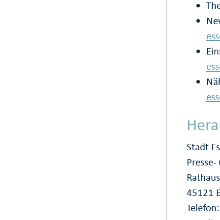
Th
New
ess
Ein
ess
Nä
es
Hera
Stadt E
Presse
Rathaus
45121 
Telefon