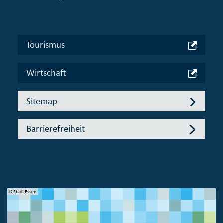
Tourismus
Wirtschaft
Sitemap
Barrierefreiheit
© Stadt Essen
© 