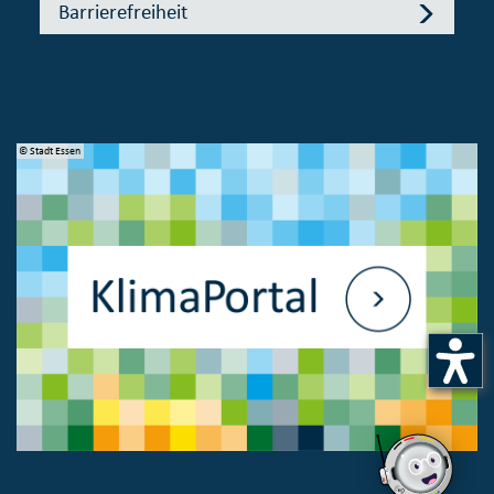
Barrierefreiheit
© Stadt Essen
© 