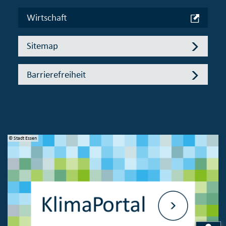
Wirtschaft
Sitemap
Barrierefreiheit
© Stadt Essen
© 