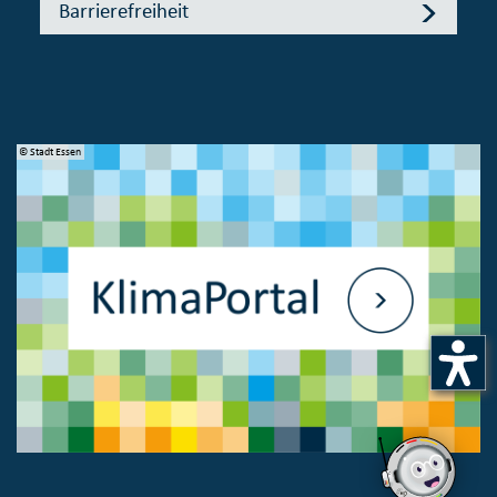
Barrierefreiheit
© Stadt Essen
© 