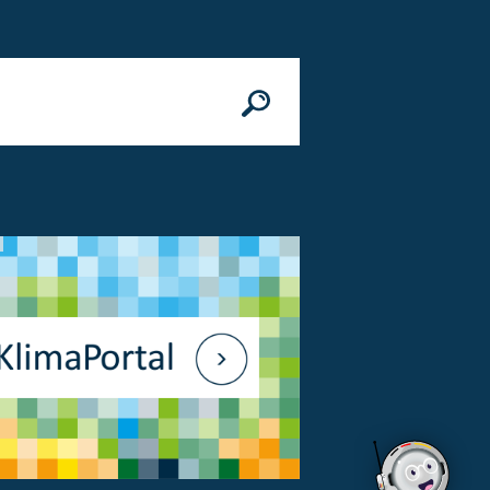
n
© Bundesministerium des Innern, für Bau 