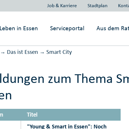
Job & Karriere
Stadtplan
Kont
Leben in
Essen
Serviceportal
Aus dem Ra
Das ist Essen
Smart City
→
→
dungen zum Thema Sm
en
m
Titel
"Young & Smart in Essen": Noch