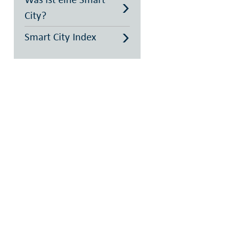
City?
Smart City Index