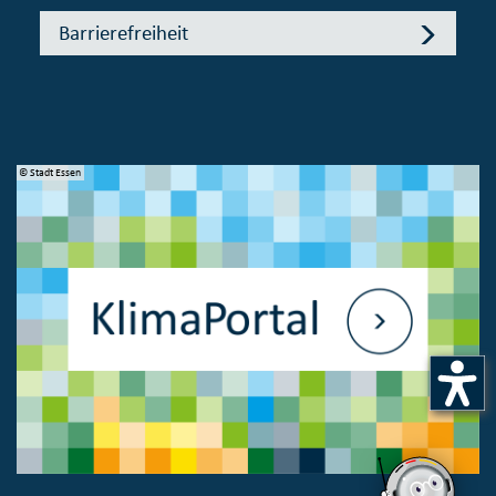
Barrierefreiheit
© Stadt Essen
© 