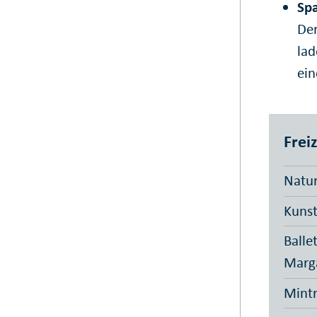
Spa
Der
lad
ein
Freiz
Natur
Kunst
Balle
Marg
Mint