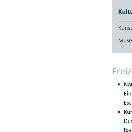
Kult
Kunst
Muse
Freiz
Nat
Ein
Ess
Kun
Der
Rad