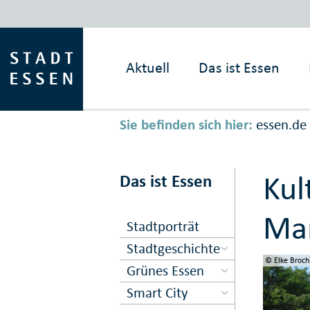
Aktuell
Das ist
Essen
Sie befinden sich hier:
essen.de
Kul
Das ist Essen
Ma
Stadtporträt
Stadtgeschichte
© Elke Broch
© Elke Broch
© Peter Pren
© Elke Broch
© Elke Broch
© Elke Broch
© Elke Broch
© Elke Broch
© Elke Broch
Grünes Essen
Smart City