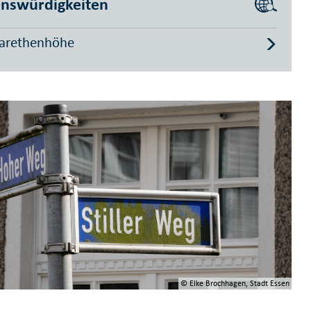
nswürdigkeiten
arethenhöhe
© Elke Brochhagen, Stadt Essen