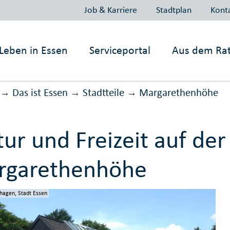
Job & Karriere
Stadtplan
Kont
Leben in
Essen
Serviceportal
Aus dem Ra
Das ist Essen
Stadtteile
Margarethenhöhe
→
→
→
tur und Freizeit auf der
rgarethenhöhe
hagen, Stadt Essen
hagen, Stadt Essen
gel, Stadt Essen
hagen, Stadt Essen
hagen, Stadt Essen
hagen, Stadt Essen
hagen, Stadt Essen
hagen, Stadt Essen
hagen, Stadt Essen