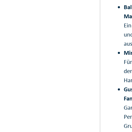
Bal
Ma
Ein
und
au
Min
Für
der
Ha
Gus
Fam
Gan
Per
Gru