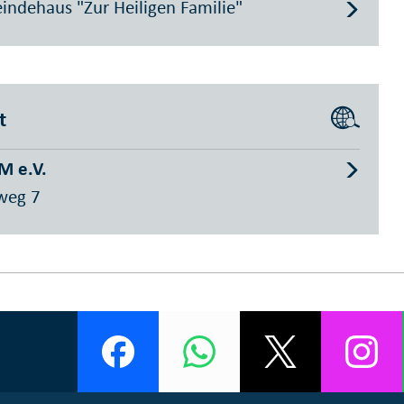
ndehaus "Zur Heiligen Familie"
t
M e.V.
weg 7