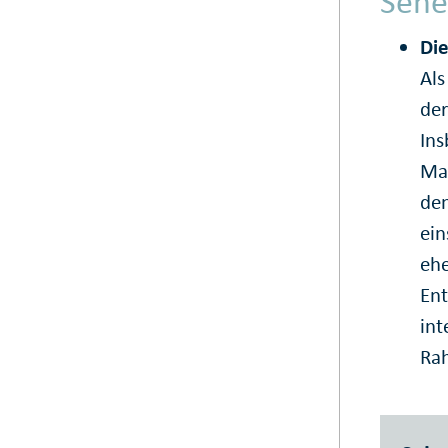
Sehe
Di
Als
der
Ins
Ma
de
ein
ehe
Ent
in
Rah