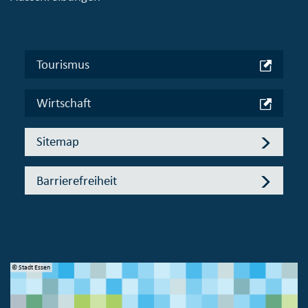
Tourismus
Wirtschaft
Sitemap
Barrierefreiheit
© Stadt Essen
© 