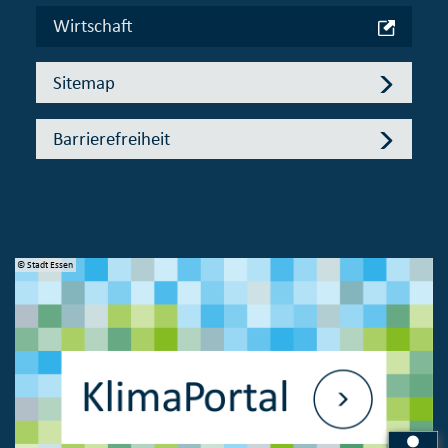
Wirtschaft
Sitemap
Barrierefreiheit
© Stadt Essen
© 