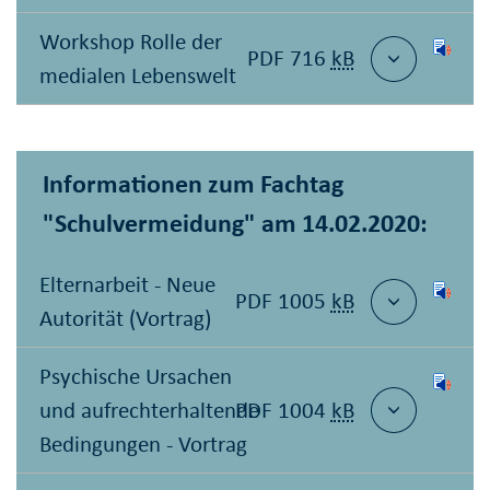
Workshop Rolle der
PDF 716
kB
medialen Lebenswelt
Informationen zum Fachtag
"Schulvermeidung" am 14.02.2020:
Elternarbeit - Neue
PDF 1005
kB
Autorität (Vortrag)
Psychische Ursachen
und aufrechterhaltende
PDF 1004
kB
Bedingungen - Vortrag