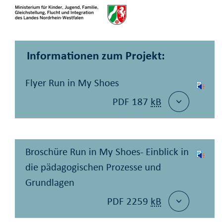
Informationen zum Projekt:
Flyer Run in My Shoes
PDF 187
kB
Broschüre Run in My Shoes- Einblick in
die pädagogischen Prozesse und
Grundlagen
PDF 2259
kB