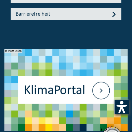
Barrierefreiheit
© Stadt Essen
© 