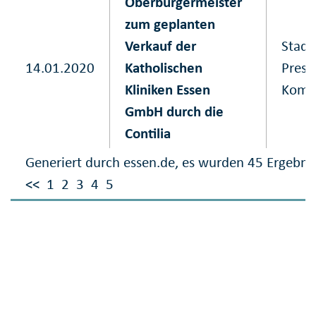
Oberbürgermeister
zum geplanten
Verkauf der
Stadt
14.01.2020
Katholischen
Press
Kliniken Essen
Komm
GmbH durch die
Contilia
Generiert durch essen.de, es wurden 45 Ergebni
<<
1
2
3
4
5