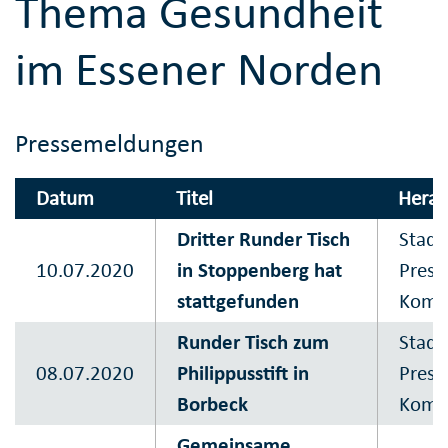
Thema Gesundheit
im Essener Norden
Pressemeldungen
Datum
Titel
Herau
Dritter Runder Tisch
Stadt
10.07.2020
in Stoppenberg hat
Press
stattgefunden
Komm
Runder Tisch zum
Stadt
08.07.2020
Philippusstift in
Press
Borbeck
Komm
Gemeinsame