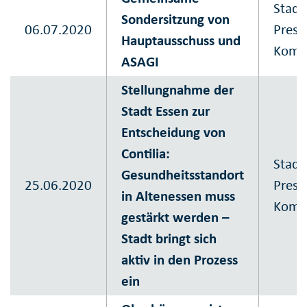
Stadt
Sondersitzung von
06.07.2020
Press
Hauptausschuss und
Komm
ASAGI
Stellungnahme der
Stadt Essen zur
Entscheidung von
Contilia:
Stadt
Gesundheitsstandort
25.06.2020
Press
in Altenessen muss
Komm
gestärkt werden –
Stadt bringt sich
aktiv in den Prozess
ein