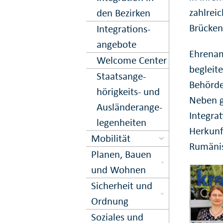
zahlrei
den Bezirken
Brücken
Integrations­
angebote
Ehrenam
Welcome Center
begleit
Staats­ange­
Behörde
hörigkeits- und
Neben g
Aus­länder­an­ge­
Integra
le­gen­hei­ten
Herkunft
Mobilität
Rumänis
Planen, Bauen
und Wohnen
Sicher­heit und
Ord­nung
Soziales und