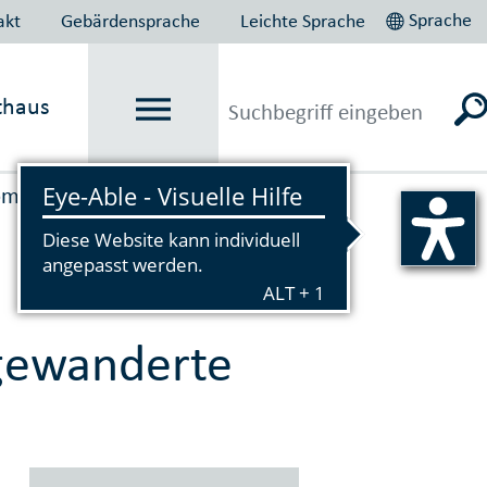
Sprache
akt
Gebärdensprache
Leichte Sprache
thaus
m­munales Inte­grations­zentrum
ugewanderte