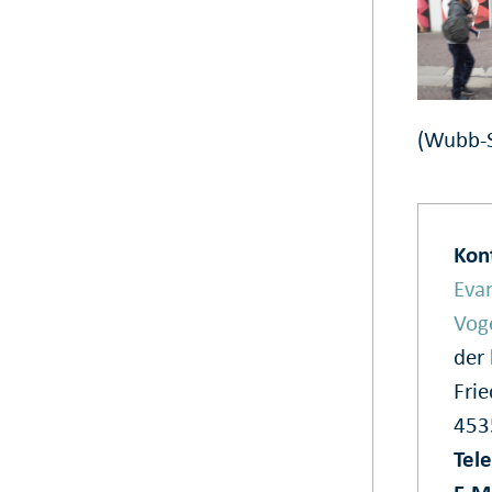
(Wubb-S
Kon
Eva
Vog
der 
Frie
45
Tel