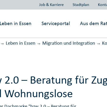
Job & Karriere
Stadtplan
Kont
Leben in
Essen
Serviceportal
Aus dem Ra
Leben in Essen
Migration und Inte­gration
Ko
→
→
→
 2.0 – Beratung für Z
d Wohnungslose
er Dachmarke "bzw 2.0 – Beratung für