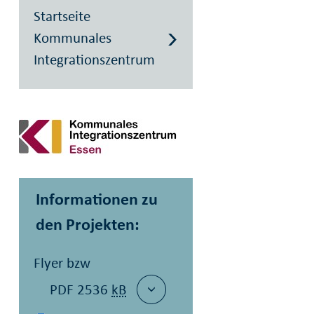
Startseite
Kommunales
Integrationszentrum
Informationen zu
den Projekten:
Flyer bzw
PDF 2536
kB