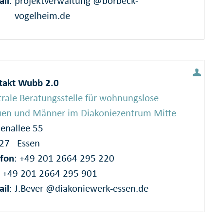
ail
:
projektverwaltung @borbeck-
vogelheim.de
takt Wubb 2.0
rale Beratungsstelle für wohnungslose
uen und Männer im Diakoniezentrum Mitte
enallee 55
127
Essen
efon
: +49 201 2664 295 220
: +49 201 2664 295 901
ail
:
J.Bever @diakoniewerk-essen.de