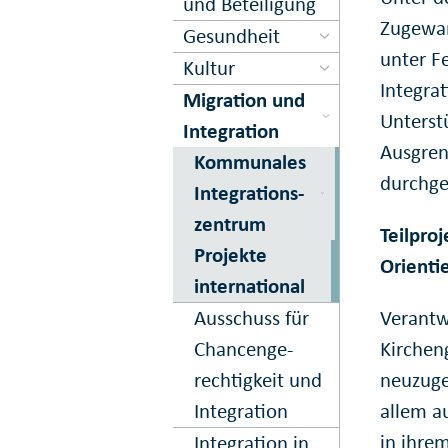
und Beteiligung
Zugewan
Gesundheit
unter F
Kultur
Integra
Migration und
Unterst
Inte­gration
Ausgren
Kom­munales
durchge
Inte­grations­
zentrum
Teilpro
Projekte
Orienti
international
Ausschuss für
Verantw
Chancen­ge­
Kirchen
rechtig­keit und
neuzuge
In­te­gration
allem a
in ihre
Integration in