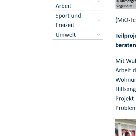
© Kirchenge
Arbeit
Vogelheim
Sport und
(MiO-T
Freizeit
Umwelt
Teilpro
beraten
Mit Wub
Arbeit 
Wohnung
Hilfsan
Projekt 
Problem