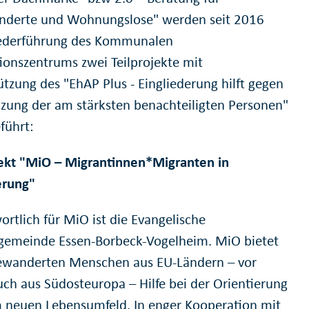
derte und Wohnungslose" werden seit 2016
ederführung des Kommunalen
tionszentrums zwei Teilprojekte mit
ützung des "EhAP Plus - Eingliederung hilft gegen
zung der am stärksten benachteiligten Personen"
führt:
jekt "MiO – Migrantinnen*Migranten in
erung"
ortlich für MiO ist die Evangelische
gemeinde Essen-Borbeck-Vogelheim. MiO bietet
wanderten Menschen aus EU-Ländern – vor
uch aus Südosteuropa – Hilfe bei der Orientierung
m neuen Lebensumfeld. In enger Kooperation mit