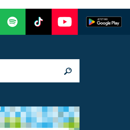
n
© Bundesministerium des Innern, für Bau 