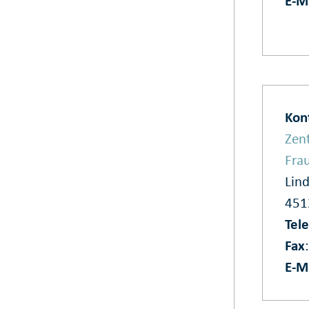
E‑M
Kon
Zent
Fra
Lind
45
Tel
Fax
E‑M