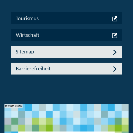
Tourismus
Wirtschaft
Sitemap
Barrierefreiheit
© Stadt Essen
© 