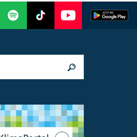
n
© Bundesministerium des Innern, für Bau 