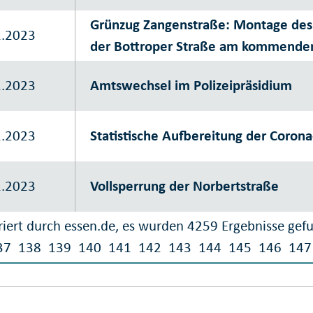
Grünzug Zangenstraße: Montage des
1.2023
der Bottroper Straße am kommend
1.2023
Amtswechsel im Polizeipräsidium
1.2023
Statistische Aufbereitung der Corona
1.2023
Vollsperrung der Norbertstraße
iert durch essen.de, es wurden 4259 Ergebnisse gef
37
138
139
140
141
142
143
144
145
146
147