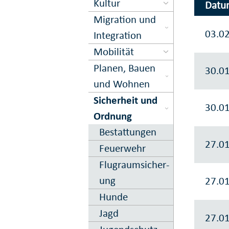
Kultur
Datu
Migration und
03.0
Inte­gration
Mobilität
Planen, Bauen
30.0
und Wohnen
Sicher­heit und
30.0
Ord­nung
Bestattungen
27.0
Feuer­wehr
Flugraum­sicher­
ung
27.0
Hunde
Jagd
27.0