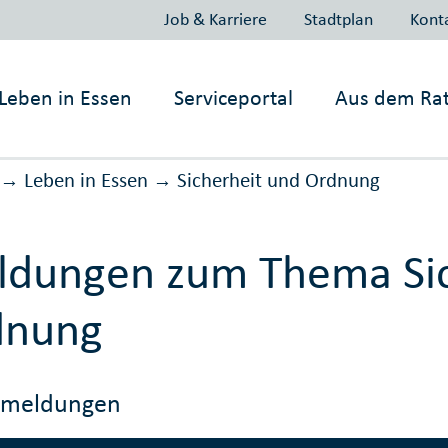
Job & Karriere
Stadtplan
Kont
Leben in
Essen
Serviceportal
Aus dem Ra
Leben in Essen
Sicher­heit und Ord­nung
→
→
dungen zum Thema Sic
dnung
emeldungen