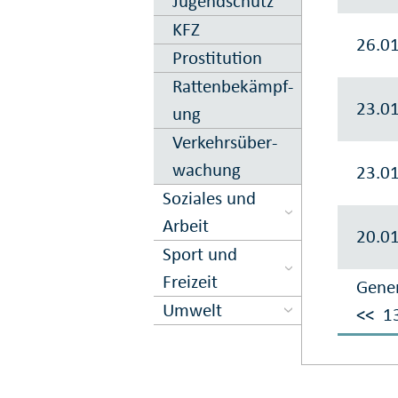
Jugend­schutz
KFZ
26.0
Prostitution
Ratten­be­kämpf­
23.0
ung
Verkehrs­über­
wachung
23.0
Soziales und
Arbeit
20.0
Sport und
Freizeit
Gener
Umwelt
<<
1