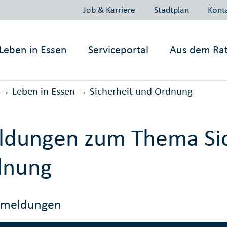
Job & Karriere
Stadtplan
Kont
Leben in
Essen
Serviceportal
Aus dem Ra
Leben in Essen
Sicher­heit und Ord­nung
→
→
dungen zum Thema Sic
dnung
emeldungen