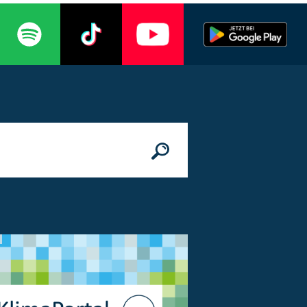
n
© Bundesministerium des Innern, für Bau 