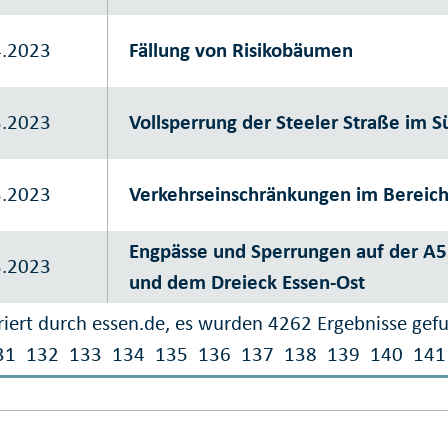
4.2023
Fällung von Risikobäumen
3.2023
Vollsperrung der Steeler Straße im S
3.2023
Verkehrseinschränkungen im Bereic
Engpässe und Sperrungen auf der A5
3.2023
und dem Dreieck Essen-Ost
iert durch essen.de, es wurden 4262 Ergebnisse gef
31
132
133
134
135
136
137
138
139
140
141