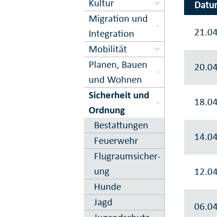
Kultur
Datu
Migration und
21.0
Inte­gration
Mobilität
Planen, Bauen
20.0
und Wohnen
Sicher­heit und
18.0
Ord­nung
Bestattungen
14.0
Feuer­wehr
Flugraum­sicher­
ung
12.0
Hunde
Jagd
06.0