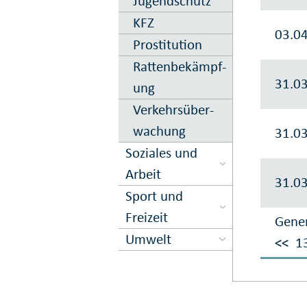
Jugend­schutz
KFZ
03.0
Prostitution
Ratten­be­kämpf­
31.0
ung
Verkehrs­über­
wachung
31.0
Soziales und
Arbeit
31.0
Sport und
Freizeit
Gener
Umwelt
<<
1