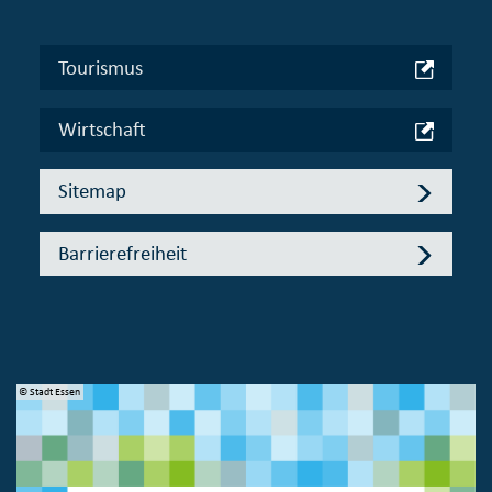
Tourismus
Wirtschaft
Sitemap
Barrierefreiheit
© Stadt Essen
© 