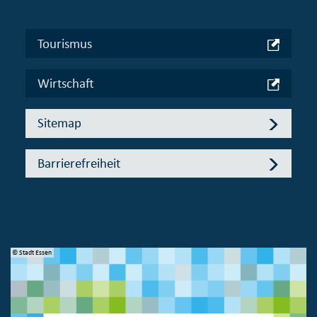
Tourismus
Wirtschaft
Sitemap
Barrierefreiheit
© Stadt Essen
© 