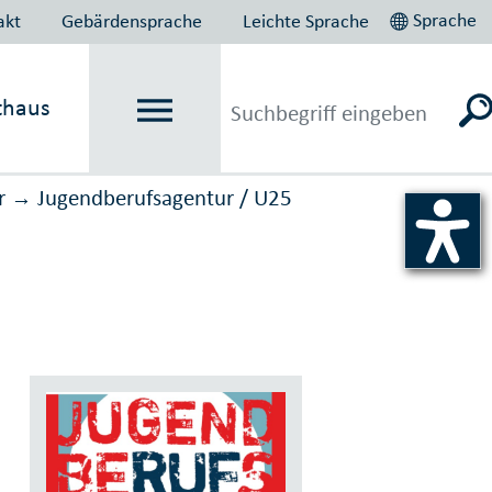
Sprache
akt
Gebärdensprache
Leichte Sprache
thaus
r
Jugendberufs­agentur / U25
→