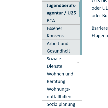
U18 bis
Jugendberufs­
oder U1
agentur / U25
oder Bu
BCA
Barrier
Essener
Etagena
Konsens
Arbeit und
Gesundheit
Soziale
Dienste
Wohnen und
Beratung
Wohnungs­
notfall­hilfen
Sozialplanung