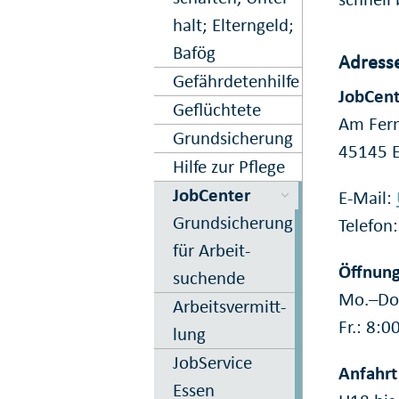
halt; Eltern­geld;
Bafög
Adresse
Gefährdeten­hilfe
JobCent
Geflüchtete
Am Fer
Grund­sicherung
45145 
Hilfe zur Pflege
JobCenter
E-Mail:
Grund­sicherung
Telefon
für Arbeit­
Öffnung
suchende
Mo.–Do.
Arbeitsver­mitt­
Fr.: 8:
lung
JobService
Anfahrt
Essen