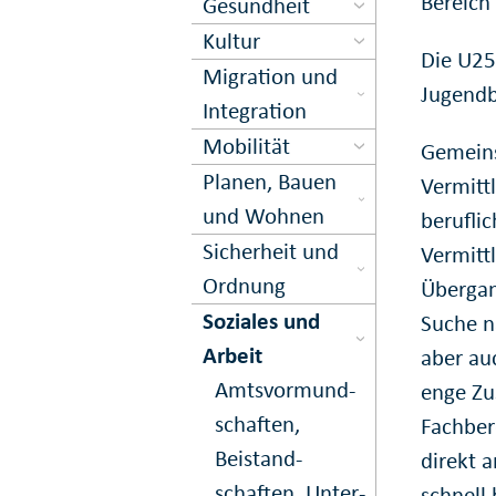
Bereich
Gesundheit
Kultur
Die U25
Migration und
Jugendb
Inte­gration
Mobilität
Gemeins
Planen, Bauen
Vermitt
und Wohnen
berufli
Sicher­heit und
Vermitt
Ord­nung
Übergan
Soziales und
Suche n
Arbeit
aber au
Amts­vormund­
enge Zu
schaften,
Fachber
Beistand­
direkt a
schaften, Unter­
schnell