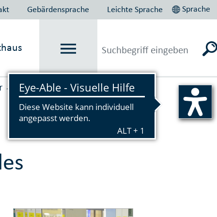
Sprache
akt
Gebärdensprache
Leichte Sprache
thaus
r
Grund­sicherung für Arbeit­
→
des