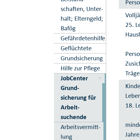
Perso
schaften, Unter­
Vollj
halt; Eltern­geld;
25. L
Bafög
Haush
Gefährdeten­hilfe
Geflüchtete
Perso
Grund­sicherung
Zusi
Hilfe zur Pflege
Träge
JobCenter
Kinde
Grund­
Leben
sicherung für
18. L
Arbeit­
suchende
minde
Arbeitsver­mitt­
Jahre
lung