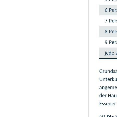
6 Pe
7 Pe
8 Pe
9 Pe
jede 
Grundsä
Unterku
angemes
der Hau
Essener