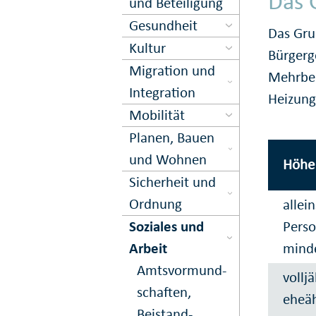
Das 
und Beteiligung
Gesundheit
Das Gru
Kultur
Bürgerg
Migration und
Mehrbed
Inte­gration
Heizung
Mobilität
Planen, Bauen
und Wohnen
Höhe 
Sicher­heit und
Ord­nung
allei
Soziales und
Perso
Arbeit
minde
Amts­vormund­
vollj
schaften,
eheäh
Beistand­