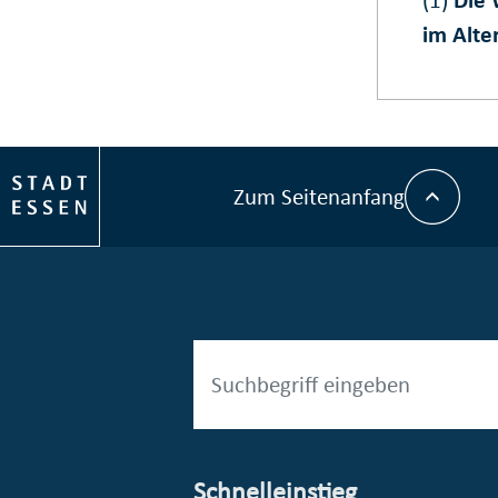
(1)
Die 
im Alte
Zum Seitenanfang
Schnelleinstieg