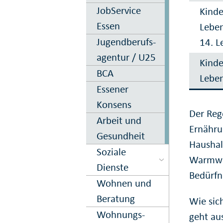
JobService
Kinde
Essen
Leben
Jugendberufs­
14. L
agentur / U25
Kinde
BCA
Leben
Essener
Konsens
Der Reg
Arbeit und
Ernähru
Gesundheit
Haushal
Soziale
Warmwas
Dienste
Bedürfn
Wohnen und
Beratung
Wie sic
Wohnungs­
geht au