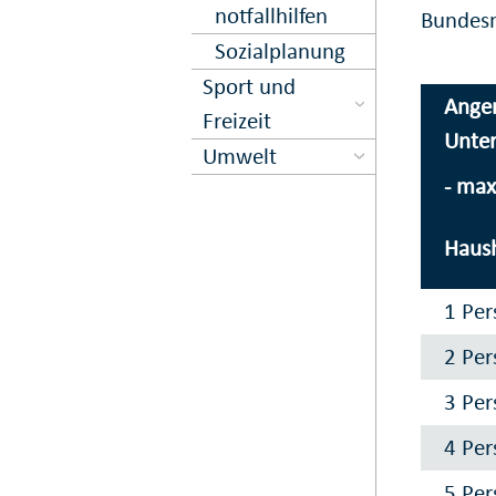
notfall­hilfen
Bundesm
Sozialplanung
Sport und
Ange
Freizeit
Unter
Umwelt
- max
Haus
1 Per
2 Pe
3 Pe
4 Pe
5 Pe