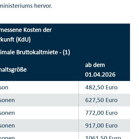
inisteriums hervor.
messene Kosten der
kunft (KdU)
imale Bruttokaltmiete - (1)
ab dem
haltsgröße
01.04.2026
son
482,50 Euro
rsonen
627,50 Euro
rsonen
772,00 Euro
rsonen
917,00 Euro
rsonen
1061,50 Euro