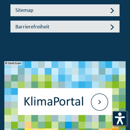
Sitemap
Barrierefreiheit
© Stadt Essen
© 